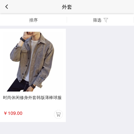
外套
排序
筛选
时尚休闲修身外套韩版薄棒球服
￥
109.00