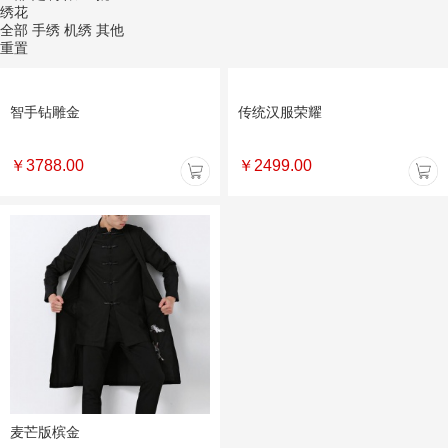
套饰
麦芒版槟金
全部
冠帽
头饰
足履
衣饰
坠饰
其他
面料
￥
2399.00
全部
锦丝
绸缎
棉布
麻布
雪纺
毛呢
混纺
真皮
其他
定制
全部
定制
限量
批量
绣花
全部
手绣
机绣
其他
重置