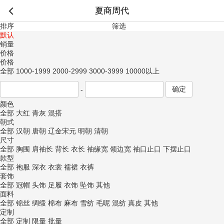
夏商周代
排序
筛选
默认
销量
价格
价格
智手钻雕金
传统汉服荣耀
全部
1000-1999
2000-2999
3000-3999
10000以上
￥
3788.00
￥
2499.00
-
颜色
全部
大红
青灰
混搭
朝式
全部
汉朝
唐朝
辽金宋元
明朝
清朝
尺寸
全部
胸围
肩袖长
背长
衣长
袖缘宽
领边宽
袖口止口
下摆止口
款型
全部
袍服
深衣
衣裳
襦裙
衣裤